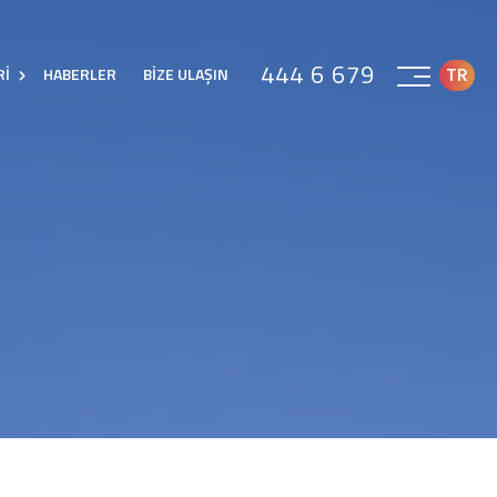
444 6 679
TR
Rİ
HABERLER
BİZE ULAŞIN