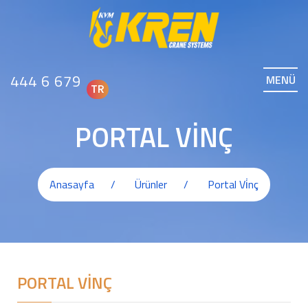
444 6 679
MENÜ
TR
PORTAL VİNÇ
Anasayfa
Ürünler
Portal Vi̇nç
PORTAL VİNÇ